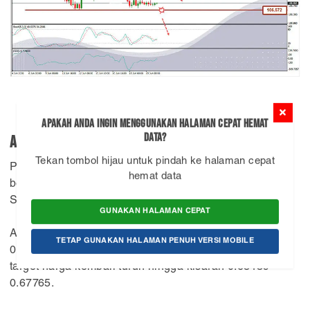
AUDUSD
Pergerakan AUDUSD minggu ini bergerak dalam bias
bearish, dari grafik TF H4 harga bergerak di area
Support.
Anda bisa mencari peluang Sell dikisaran 0.68857 –
0.69531 jika harga terkoreksi di area tersebut dengan
target harga kembali turun hingga kisaran 0.68439 –
0.67765.