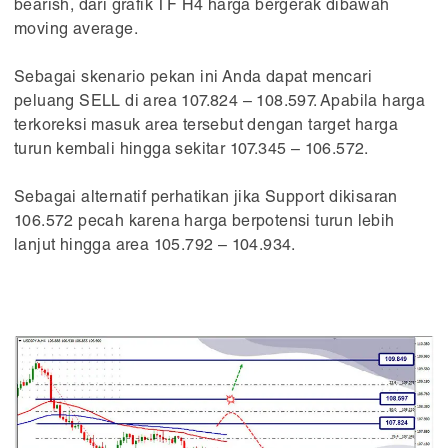
bearish, dari grafik TF H4 harga bergerak dibawah
Data?
moving average.
Tekan tombol hijau untuk pindah ke halaman cepat
hemat data
Sebagai skenario pekan ini Anda dapat mencari
peluang SELL di area 107.824 – 108.597. Apabila harga
GUNAKAN HALAMAN CEPAT
terkoreksi masuk area tersebut dengan target harga
turun kembali hingga sekitar 107.345 – 106.572.
TETAP GUNAKAN HALAMAN PENUH VERSI MOBILE
Sebagai alternatif perhatikan jika Support dikisaran
106.572 pecah karena harga berpotensi turun lebih
lanjut hingga area 105.792 – 104.934.