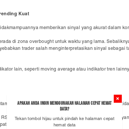
Trending Kuat
tidakmampuannya memberikan sinyal yang akurat dalam ko
berada di zona overbought untuk waktu yang lama. Sebaliknya
enyebabkan trader salah menginterpretasikan sinyal sebagai 
ator lain, seperti moving average atau indikator tren lai
Apakah Anda ingin menggunakan Halaman Cepat Hemat
rutama dalam kondisi pasar yang bergerak sideways atau tida
Data?
t, RSI dapat memberikan sinyal overbought atau oversold y
Tekan tombol hijau untuk pindah ke halaman cepat
dapat membuat trader memasuki posisi yang salah.
hemat data