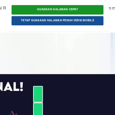
al RSI dengan pola candlestick atau indikator lain sebelum 
GUNAKAN HALAMAN CEPAT
TETAP GUNAKAN HALAMAN PENUH VERSI MOBILE