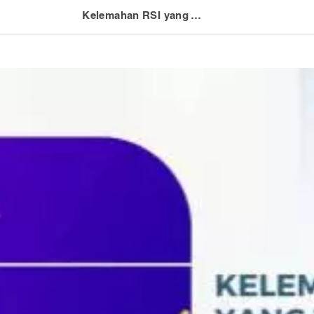
Kelemahan RSI yang Wajib Diketahui Pemula Dalam Trading Forex