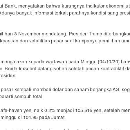
ui Bank, menyatakan bahwa kurangnya indikator ekonomi ut
danya banyak informasi terkait parahnya kondisi sang pres
lihan 3 November mendatang, Presiden Trump diterbangkan
kpastian dan volatilitas pasar saat kampanye pemilihan um
9 mengatakan kepada wartawan pada Minggu (04/10/20) ba
 Berita tersebut datang sehari setelah pesan kontradiktif
residen.
sar kembali membeli dolar dan saham berjangka AS, seger
erarti sembuh total.
safe-haven yen, naik 0.2% menjadi 105.515 yen, setelah me
 minggu di 104.95 pada Jumat.