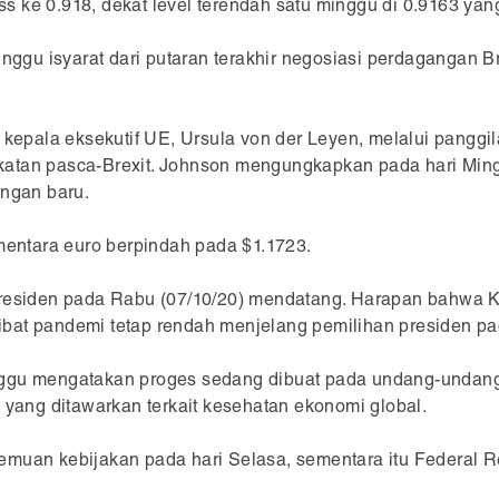
 ke 0.918, dekat level terendah satu minggu di 0.9163 yang
Apakah Anda ingin menggunakan Halaman Cepat Hemat
nggu isyarat dari putaran terakhir negosiasi perdagangan Bre
Data?
Tekan tombol hijau untuk pindah ke halaman cepat
hemat data
 kepala eksekutif UE, Ursula von der Leyen, melalui panggil
atan pasca-Brexit. Johnson mengungkapkan pada hari Minggu
GUNAKAN HALAMAN CEPAT
angan baru.
TETAP GUNAKAN HALAMAN PENUH VERSI MOBILE
ementara euro berpindah pada $1.1723.
presiden pada Rabu (07/10/20) mendatang. Harapan bahwa 
bat pandemi tetap rendah menjelang pemilihan presiden p
nggu mengatakan proges sedang dibuat pada undang-undang 
 yang ditawarkan terkait kesehatan ekonomi global.
muan kebijakan pada hari Selasa, sementara itu Federal Re