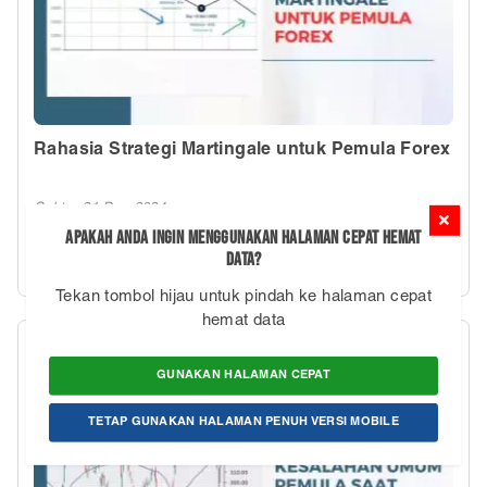
Rahasia Strategi Martingale untuk Pemula Forex
Sabtu, 21 Des 2024
Apakah Anda ingin menggunakan Halaman Cepat Hemat
Trading forex telah menjadi salah satu pilihan investasi
Data?
yang populer di Indonesia, terutama bagi mereka yang
ingin mendapatkan keuntungan besar dalam waktu
Tekan tombol hijau untuk pindah ke halaman cepat
singkat. Salah satu strategi yang sering
hemat data
diperbincangkan oleh para trader adalah strategi
Martingale. Namun, sebelum menerapkan strategi ini,
GUNAKAN HALAMAN CEPAT
penting untuk memahami secara mendalam konsep,
cara kerja, hingga risikonya. Artikel ini akan membahas
TETAP GUNAKAN HALAMAN PENUH VERSI MOBILE
rahasia strategi Martingale untuk pemula forex, lengkap
dengan panduan yang bisa membantu Anda
mengambil keputusan yang bijak.