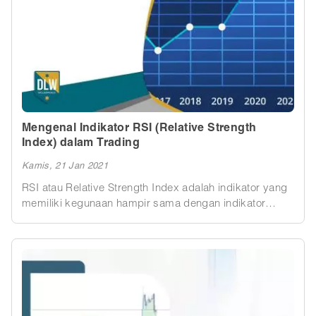
RSI menjadi langkah penting bagi pemula untuk
menghindari kesalahan dalam pengambilan keputusan
trading. Artikel ini mengulas kelemahan utama RSI dan
cara mengatasinya agar strategi trading lebih efektif.
Mengenal Indikator RSI (Relative Strength
Index) dalam Trading
Kamis, 21 Jan 2021
RSI atau Relative Strength Index adalah indikator yang
memiliki kegunaan hampir sama dengan indikator
stochastic yaitu menunjukkan kondisi pasar yang
sedang overbought atau oversold.