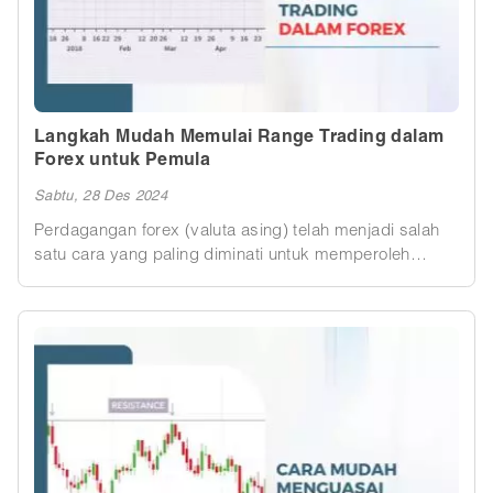
cocok bagi pemula.
Langkah Mudah Memulai Range Trading dalam
Forex untuk Pemula
Sabtu, 28 Des 2024
Perdagangan forex (valuta asing) telah menjadi salah
satu cara yang paling diminati untuk memperoleh
keuntungan di pasar global. Bagi pemula, memasuki
dunia forex bisa terasa membingungkan, tetapi dengan
memahami berbagai strategi trading, proses ini bisa
menjadi lebih mudah. Salah satu strategi yang sering
digunakan adalah Range Trading, sebuah teknik yang
dapat menguntungkan bagi trader yang baru memulai.