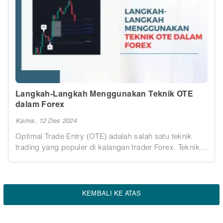
tips membaca sinyal agar dapat diandalkan dalam
berbagai kondisi pasar.
Langkah-Langkah Menggunakan Teknik OTE
dalam Forex
Kamis, 12 Des 2024
Optimal Trade Entry (OTE) adalah salah satu teknik
trading yang populer di kalangan trader Forex. Teknik
ini berfokus pada identifikasi titik masuk yang optimal
ke dalam suatu posisi, dengan tujuan memaksimalkan
potensi profit dan meminimalkan risiko kerugian.
KEMBALI KE ATAS