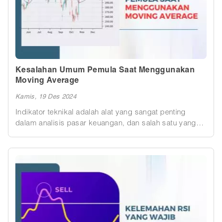
Kesalahan Umum Pemula Saat Menggunakan
Moving Average
Kamis, 19 Des 2024
Indikator teknikal adalah alat yang sangat penting
dalam analisis pasar keuangan, dan salah satu yang
paling sering digunakan oleh trader pemula maupun
profesional adalah Moving Average (MA). Meski
terkesan sederhana, Moving Average sering kali
disalahgunakan oleh para pemula, yang akhirnya
membuat keputusan trading mereka tidak optimal.
Dalam artikel ini, kita akan membahas pengertian
dasar Moving Average, jenis-jenisnya, serta kesalahan
umum yang dilakukan oleh pemula saat menggunakan
indikator ini.