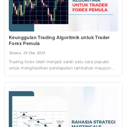
Keunggulan Trading Algoritmik untuk Trader
Forex Pemula
Selasa, 24 Des 2024
Trading forex telah menjadi salah satu cara populer
untuk menghasilkan pendapatan tambahan maupun
sebagai sumber penghasilan utama. Seiring dengan
perkembangan teknologi, muncul metode baru yang
semakin memudahkan trader, salah satunya adalah
trading algoritmik. Dalam artikel ini, kita akan
membahas apa itu trading algoritmik, bagaimana cara
kerjanya, keunggulan yang ditawarkannya, manfaatnya
untuk trader pemula, serta tips untuk memulai trading
algoritmik.