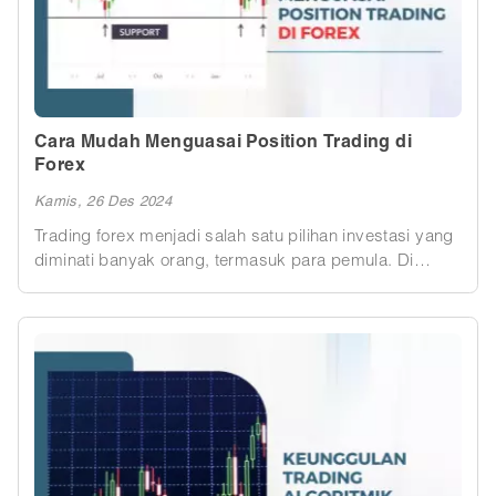
Cara Mudah Menguasai Position Trading di
Forex
Kamis, 26 Des 2024
Trading forex menjadi salah satu pilihan investasi yang
diminati banyak orang, termasuk para pemula. Di
antara berbagai strategi trading, position trading forex
adalah salah satu pendekatan yang cocok untuk trader
yang tidak memiliki banyak waktu untuk memantau
pergerakan pasar setiap saat. Dalam artikel ini, kita
akan membahas cara mudah menguasai position
trading dengan menonjolkan strategi, teknik, dan tips
sukses yang relevan untuk pemula.