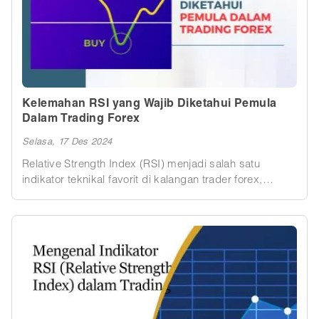
Kelemahan RSI yang Wajib Diketahui Pemula
Dalam Trading Forex
Selasa, 17 Des 2024
Relative Strength Index (RSI) menjadi salah satu
indikator teknikal favorit di kalangan trader forex,
terutama bagi pemula yang sedang belajar
menganalisis pergerakan pasar. Keunggulan RSI
terletak pada kemampuannya mengidentifikasi kondisi
overbought dan oversold, memberikan sinyal potensi
pembalikan harga. Namun, meskipun terlihat
sederhana dan mudah digunakan, RSI tidak luput dari
kelemahan yang bisa menyesatkan analisis trader jika
tidak digunakan dengan bijak. Memahami keterbatasan