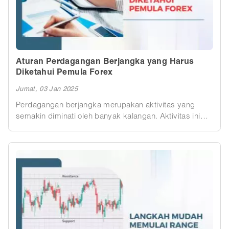
Aturan Perdagangan Berjangka yang Harus
Diketahui Pemula Forex
Jumat, 03 Jan 2025
Perdagangan berjangka merupakan aktivitas yang
semakin diminati oleh banyak kalangan. Aktivitas ini
menawarkan peluang untuk mendapatkan keuntungan
dari fluktuasi harga aset seperti komoditas dan mata
uang. Bagi pemula forex, pemahaman menyeluruh
tentang aturan serta mekanisme yang berlaku sangat
diperlukan agar dapat memanfaatkan peluang dengan
bijak dan mengelola risiko secara efektif. Artikel ini
dirancang untuk memberikan panduan lengkap
mengenai dasar-dasar perdagangan berjangka,
komponen utama, manfaat, risiko, serta strategi yang