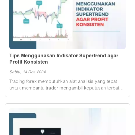
Tips Menggunakan Indikator Supertrend agar
Profit Konsisten
Sabtu, 14 Des 2024
Trading forex membutuhkan alat analisis yang tepat
untuk membantu trader mengambil keputusan terbaik.
Indikator Supertrend menjadi salah satu pilihan populer
karena kemampuannya memberikan sinyal yang jelas
mengenai arah tren pasar. Alat ini sangat cocok
digunakan oleh trader yang ingin menyederhanakan
analisis teknikal dan meningkatkan konsistensi profit.
Artikel ini akan membahas cara efektif menggunakan
indikator Supertrend, strategi untuk hasil optimal, serta