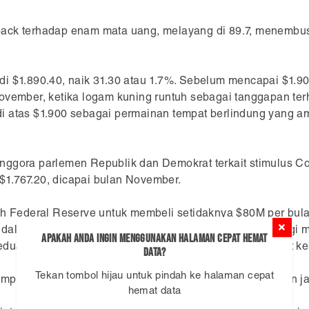
ack terhadap enam mata uang, melayang di 89.7, menembus 
di $1.890.40, naik 31.30 atau 1.7%. Sebelum mencapai $1.9
ovember, ketika logam kuning runtuh sebagai tanggapan terh
di atas $1.900 sebagai permainan tempat berlindung yang 
anggora parlemen Republik dan Demokrat terkait stimulus
 $1.767.20, dicapai bulan November.
Federal Reserve untuk membeli setidaknya $80M per bulan 
si dalam upaya memberikan lapangan kerja maksimum bagi ma
Apakah Anda ingin menggunakan Halaman Cepat Hemat
dua berturut-turut, berdasarkan data Kamis, memperkuat k
Data?
Tekan tombol hijau untuk pindah ke halaman cepat
puan Partai Republik dan Demokrat dalam mewujudkan janj
hemat data