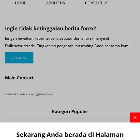
HOME
ABOUT US
CONTACT US
Ingin tidak ketinggalan berita forex?
Jangan lewatkan kabar terbaru seputar dunia forex hanya di
Dullesworldtrade. Tingkatkan pengetahuan trading Anda bersama kami!
Join Now
Main Contact
Email:
edukasionlinefx@gmail.com
Kategori Populer
Analisa Forex
Berita Forex
Edukasi
Sekarang Anda berada di Halaman