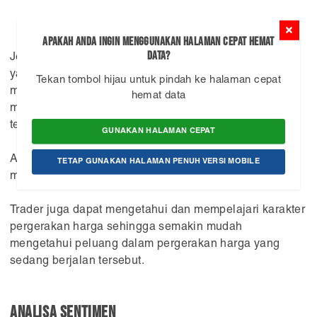
Apakah Anda ingin menggunakan Halaman Cepat Hemat
Data?
Jenis analisa ini lebih menelaah grafik dan indikator
yang tersedia di platform trading. Analisa teknis
Tekan tombol hijau untuk pindah ke halaman cepat
mencakup bentuk-bentuk pola pergerakan harga untuk
hemat data
menentukan probabilitas entry maupun exit yang
tertinggi.
GUNAKAN HALAMAN CEPAT
Adanya interpretasi dan aplikasi saat ini telah
TETAP GUNAKAN HALAMAN PENUH VERSI MOBILE
memudahkan trader untuk melakukan analisis teknis.
Trader juga dapat mengetahui dan mempelajari karakter
pergerakan harga sehingga semakin mudah
mengetahui peluang dalam pergerakan harga yang
sedang berjalan tersebut.
Analisa sentimen