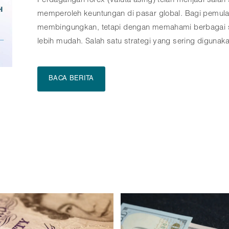
yang cocok untuk trader yang tidak memiliki banyak
setiap saat. Dalam artikel ini, kita akan membahas c
dengan menonjolkan strategi, teknik, dan tips sukses
BACA BERITA