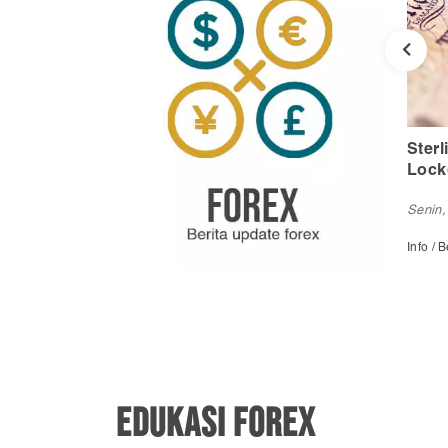
 AS, Emas
Sterling Anjlok Akibat
USD 
Lockdown, USD Naik
Kekh
Senin, 21 Des 2020
Rabu,
Info / Berita Forex
Info / 
EDUKASI FOREX