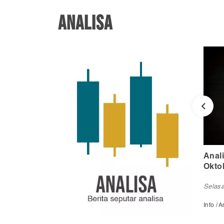
ANALISA
nggu Keempat
Analisa Forex Pekan Kelima
Anal
ktober 2020)
Oktober (26-30 Oktober 2020)
Nove
2020
Selasa, 27 Okt 2020
Selasa
Info / Analisa Forex
Info / 