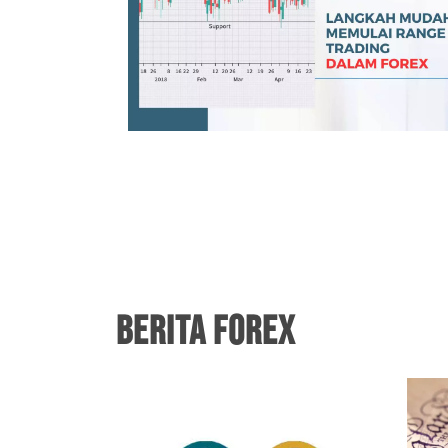
untuk
rasa
 menjadi
h teknik
BERITA FOREX