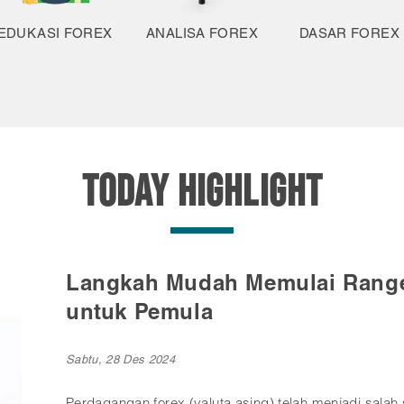
EDUKASI FOREX
ANALISA FOREX
DASAR FOREX
TODAY HIGHLIGHT
Cara Mudah Menguasai Position
Kamis, 26 Des 2024
Trading forex menjadi salah satu pilihan investasi ya
pemula. Di antara berbagai strategi trading, position 