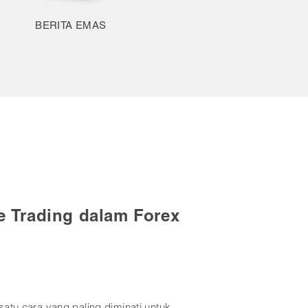
BERITA EMAS
 Trading di Forex
ng diminati banyak orang, termasuk para
trading forex adalah salah satu pendekatan