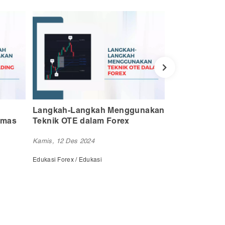
unakan
Tips Menggunakan Indikator
Kelemahan R
Supertrend agar Profit Konsisten
Diketahui Pe
Forex
Sabtu, 14 Des 2024
Selasa, 17 Des 
Edukasi Forex / Edukasi
Edukasi Forex / E