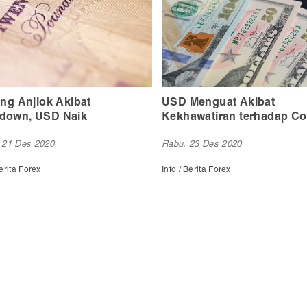
Menguat Akibat
NET89, Penyedia Robot F
awatiran terhadap Covid-19
dengan sistem MLM
 23 Des 2020
Jumat, 28 Mei 2021
Berita Forex
Berita/ Berita Forex