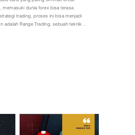
 waktu untuk memantau pergerakan pasar
ara mudah menguasai position trading
 yang relevan untuk pemula.