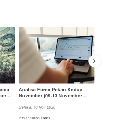
ua
Analisa Forex Minggu Ketiga
Analisa For
r
November (16-20 November
November (2
2020)
2020)
Selasa, 17 Nov 2020
Selasa, 24 Nov 
Info / Analisa Forex
Info / Analisa Fore