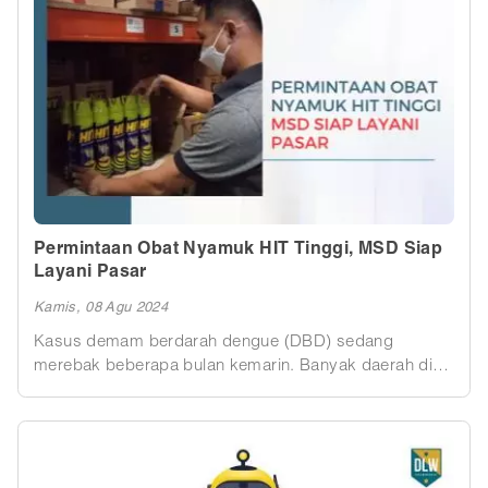
baru? Atau mungkin penipuan?
Permintaan Obat Nyamuk HIT Tinggi, MSD Siap
Layani Pasar
Kamis, 08 Agu 2024
Kasus demam berdarah dengue (DBD) sedang
merebak beberapa bulan kemarin. Banyak daerah di
Indonesia salah satunya Jawa Timur melaporkan
peningkatan angka kejadian DBD. Bahkan sudah ada
korban jiwa akibat penyakit infeksi ini.