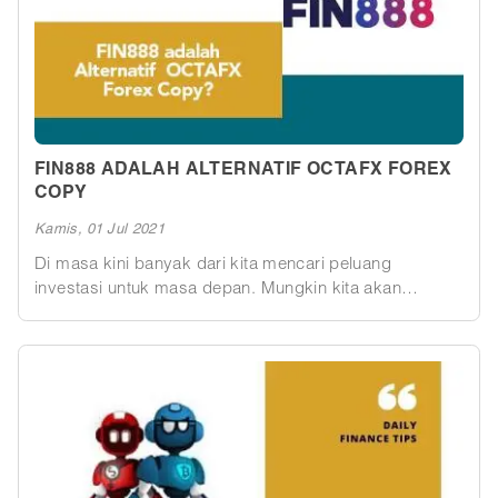
FIN888 ADALAH ALTERNATIF OCTAFX FOREX
COPY
Kamis, 01 Jul 2021
Di masa kini banyak dari kita mencari peluang
investasi untuk masa depan. Mungkin kita akan
memilih membeli properti, menanam saham, dan
investasi lain sebagainya. Namun saat ini ada 2 bentuk
investasi yang populer. Robot Trading FIN888 dan
Forex Copy. Kedua investasi ini memiliki kesamaan
yaitu sama-sama di area investasi trading forex atau
trading valas. Persamaan kedua adalah anda tidak
perlu belajar mengenai trading forex , anda hanya
cukup meletakkan uang anda dan membiarkan mereka