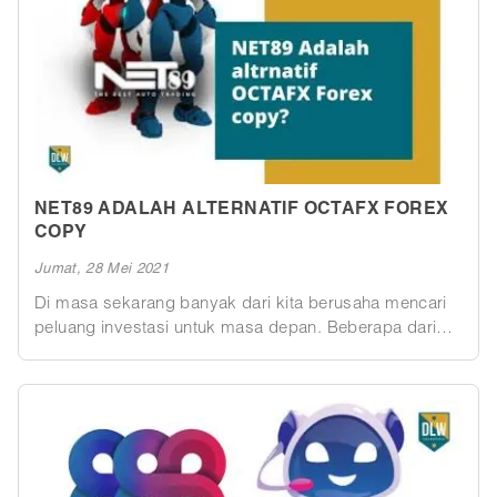
bertumbuh.
NET89 ADALAH ALTERNATIF OCTAFX FOREX
COPY
Jumat, 28 Mei 2021
Di masa sekarang banyak dari kita berusaha mencari
peluang investasi untuk masa depan. Beberapa dari
kita akan memilih membeli properti, menanam saham,
dan lain sebagainya. Namun baru-baru ini ada 2 bentuk
investasi yang populer. Apa itu ? Jawabanya Robot
Trading Net89 dan Forex Copy. Kedua bentuk investasi
ini memiliki kesamaan yaitu sama-sama di ranah
trading forex atau trading valas. Kesamaan kedua