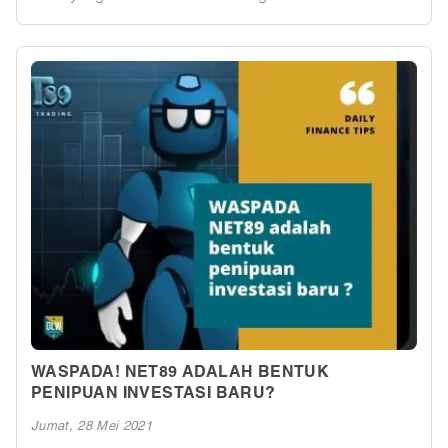
Perusahaan ini bergerak di bidang digital dan trading
forex. Forex atau valas / valuta asing adalah istilah
yang digunakan untuk menggambarkan trading forex
atau trading pasangan mata uang. Apabila anda belum
mengenal forex sebelumnya kami juga memberikan
penjelasan dasar, singkat, padat mengenai trading
forex yang dapat anda peroleh secara gratis dan
download disini.
WASPADA! NET89 ADALAH BENTUK
PENIPUAN INVESTASI BARU?
Jumat, 28 Mei 2021