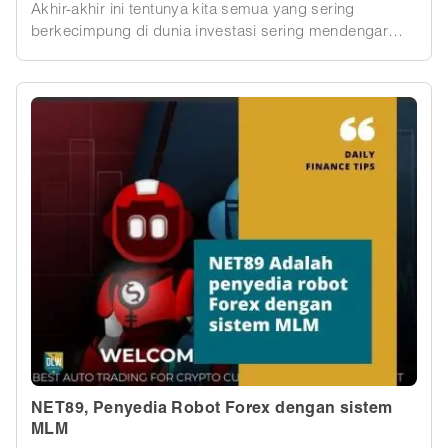
Akhir-akhir ini tentunya kita semua yang sering
berkecimpung di dunia investasi sering mendengar
mengenai NET89. Mungkin teman, keluarga kita sudah
bergabung dengan mereka karena penawaran
investasinya cukup menggiurkan. Kami dengar banyak
juga yang sudah menjual aset mereka guna ikut masuk
ke dalam program investasi ini. Apakah ini investasi
baru? Atau mungkin penipuan?
NET89, Penyedia Robot Forex dengan sistem
MLM