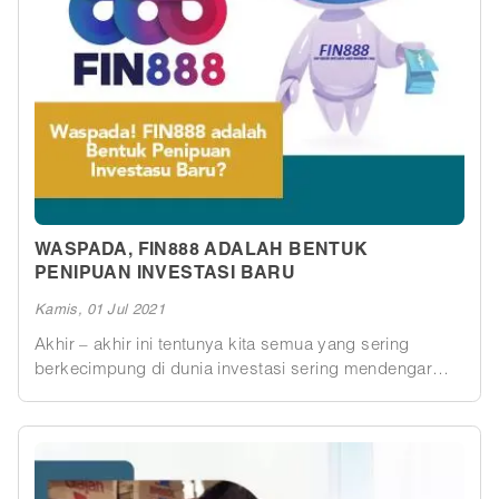
adalah anda tidak perlu belajar mengenai trading forex
berhari-hari atau bertahun-tahun, anda hanya cukup
meletakkan dana anda dan membiarkan mereka
bertumbuh.
WASPADA, FIN888 ADALAH BENTUK
PENIPUAN INVESTASI BARU
Kamis, 01 Jul 2021
Akhir – akhir ini tentunya kita semua yang sering
berkecimpung di dunia investasi sering mendengar
mengenai FIN888. Mungkin teman, keluarga kita sudah
bergabung dengan mereka karena penawaran
investasinya cukup menggiurkan. Kami dengar banyak
juga yang sudah menjual aset mereka guna ikut masuk
ke dalam program investasi ini. Apakah ini investasi