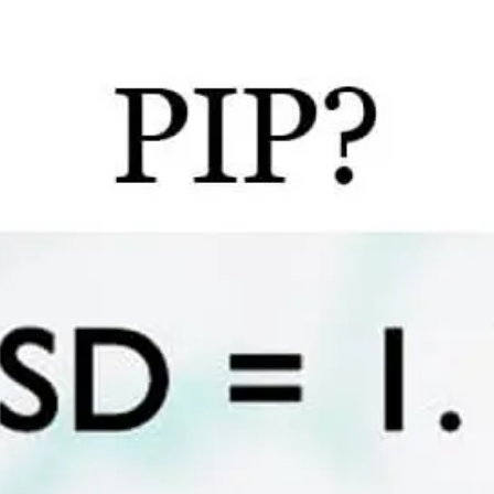
Apakah Anda ingin menggunakan Halaman Cepat Hemat
Data?
Tekan tombol hijau untuk pindah ke halaman cepat
hemat data