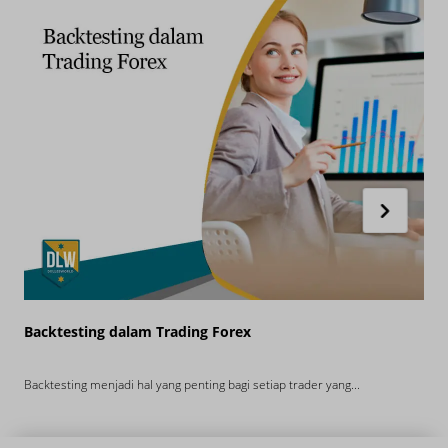
Backtesting dalam Trading Forex
P
Backtesting menjadi hal yang penting bagi setiap trader yang...
S