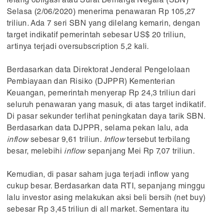
lelang obligasi atau Surat Berharga Negara (SBN)
Selasa (2/06/2020) menerima penawaran Rp 105,27
triliun. Ada 7 seri SBN yang dilelang kemarin, dengan
target indikatif pemerintah sebesar US$ 20 triliun,
artinya terjadi oversubscription 5,2 kali.
Berdasarkan data Direktorat Jenderal Pengelolaan
Pembiayaan dan Risiko (DJPPR) Kementerian
Keuangan, pemerintah menyerap Rp 24,3 triliun dari
seluruh penawaran yang masuk, di atas target indikatif.
Di pasar sekunder terlihat peningkatan daya tarik SBN.
Berdasarkan data DJPPR, selama pekan lalu, ada
inflow
sebesar 9,61 triliun.
Inflow
tersebut terbilang
besar, melebihi
inflow
sepanjang Mei Rp 7,07 triliun.
Kemudian, di pasar saham juga terjadi inflow yang
cukup besar. Berdasarkan data RTI, sepanjang minggu
lalu investor asing melakukan aksi beli bersih (net buy)
sebesar Rp 3,45 triliun di all market. Sementara itu