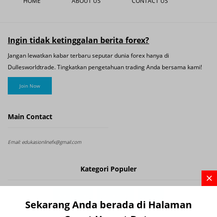
HOME
ABOUT US
CONTACT US
Ingin tidak ketinggalan berita forex?
Jangan lewatkan kabar terbaru seputar dunia forex hanya di
Dullesworldtrade. Tingkatkan pengetahuan trading Anda bersama kami!
Join Now
Main Contact
Email:
edukasionlinefx@gmail.com
Kategori Populer
Analisa Forex
Berita Forex
Edukasi
Sekarang Anda berada di Halaman