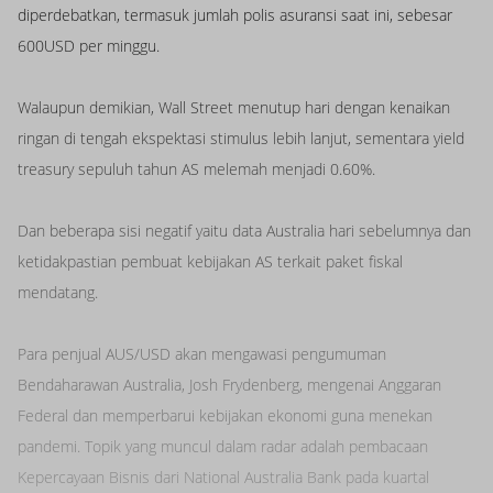
diperdebatkan, termasuk jumlah polis asuransi saat ini, sebesar
600USD per minggu.
Walaupun demikian, Wall Street menutup hari dengan kenaikan
ringan di tengah ekspektasi stimulus lebih lanjut, sementara yield
treasury sepuluh tahun AS melemah menjadi 0.60%.
Dan beberapa sisi negatif yaitu data Australia hari sebelumnya dan
ketidakpastian pembuat kebijakan AS terkait paket fiskal
mendatang.
Para penjual AUS/USD akan mengawasi pengumuman
Bendaharawan Australia, Josh Frydenberg, mengenai Anggaran
Federal dan memperbarui kebijakan ekonomi guna menekan
pandemi. Topik yang muncul dalam radar adalah pembacaan
Kepercayaan Bisnis dari National Australia Bank pada kuartal