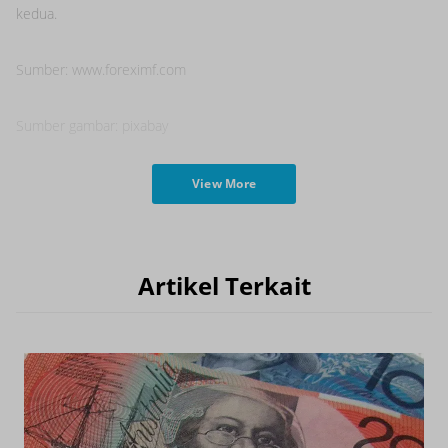
kedua.
Sumber: www.foreximf.com
Sumber gambar: pixabay
View More
Artikel Terkait