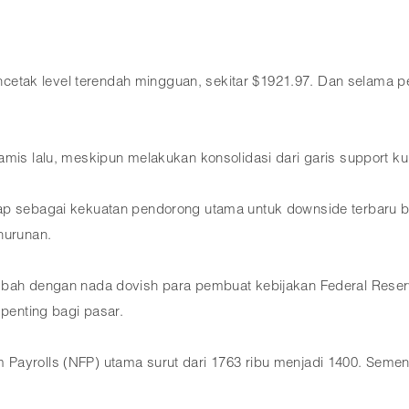
tak level terendah mingguan, sekitar $1921.97. Dan selama pe
amis lalu, meskipun melakukan konsolidasi dari garis support k
ap sebagai kekuatan pendorong utama untuk downside terbaru bu
nurunan.
mbah dengan nada dovish para pembuat kebijakan Federal Reserv
 penting bagi pasar.
Payrolls (NFP) utama surut dari 1763 ribu menjadi 1400. Semen