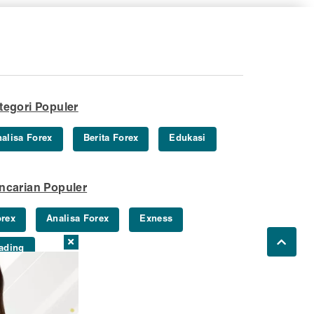
tegori Populer
alisa Forex
Berita Forex
Edukasi
ncarian Populer
rex
Analisa Forex
Exness
ading