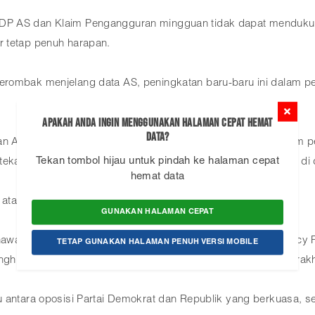
ADP AS dan Klaim Pengangguran mingguan tidak dapat menduku
r tetap penuh harapan.
berombak menjelang data AS, peningkatan baru-baru ini dalam
Apakah Anda ingin menggunakan Halaman Cepat Hemat
Data?
an AS atas sektor teknologi, China secara terbuka mengancam
Tekan tombol hijau untuk pindah ke halaman cepat
tekanan sekaligus menjadi pemegang saham terbesar kedua di 
hemat data
tas sanksi terbaru AS terhadap diplomat Beijing.
GUNAKAN HALAMAN CEPAT
menawarkan kehidupan untuk perdagangan. Ketua DPR AS, Nancy 
TETAP GUNAKAN HALAMAN PENUH VERSI MOBILE
enghindari penutupan pemerintah karena RUU sebelumnya berak
 antara oposisi Partai Demokrat dan Republik yang berkuasa, sep