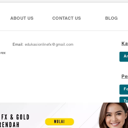
ABOUT US
CONTACT US
BLOG
Ka
Email:
edukasionlinefx@gmail.com
orex
An
Pe
Fo
Tr