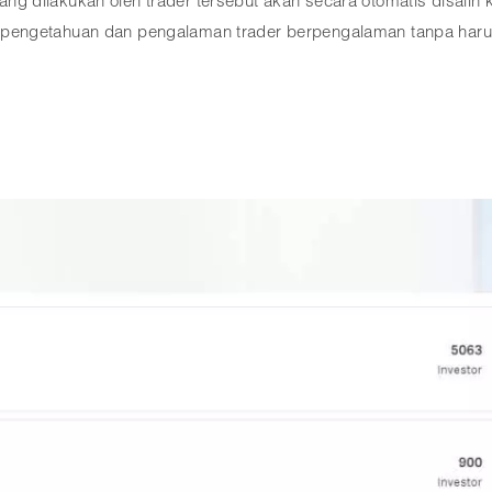
i yang dilakukan oleh trader tersebut akan secara otomatis disal
engetahuan dan pengalaman trader berpengalaman tanpa harus 