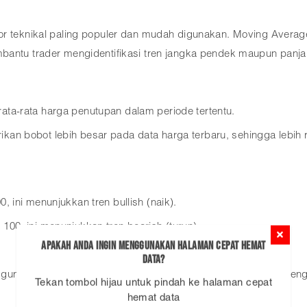
or teknikal paling populer dan mudah digunakan. Moving Average
bantu trader mengidentifikasi tren jangka pendek maupun panja
ata-rata harga penutupan dalam periode tertentu.
an bobot lebih besar pada data harga terbaru, sehingga lebih r
 ini menunjukkan tren bullish (naik).
00, ini menunjukkan tren bearish (turun).
Apakah Anda ingin menggunakan Halaman Cepat Hemat
Data?
gunakan SMA 50 dan SMA 100 pada chart XAUUSD untuk mengide
Tekan tombol hijau untuk pindah ke halaman cepat
hemat data