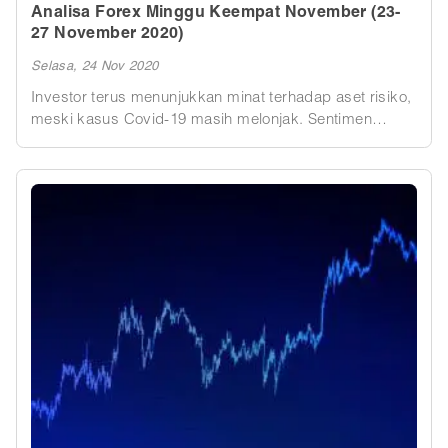
Analisa Forex Minggu Keempat November (23-
27 November 2020)
Selasa, 24 Nov 2020
Investor terus menunjukkan minat terhadap aset risiko,
meski kasus Covid-19 masih melonjak. Sentimen
tersebut membebani dolar AS. Fokus pekan ini adalah
data IMP serta rilis PDB di AS dan Jepang.