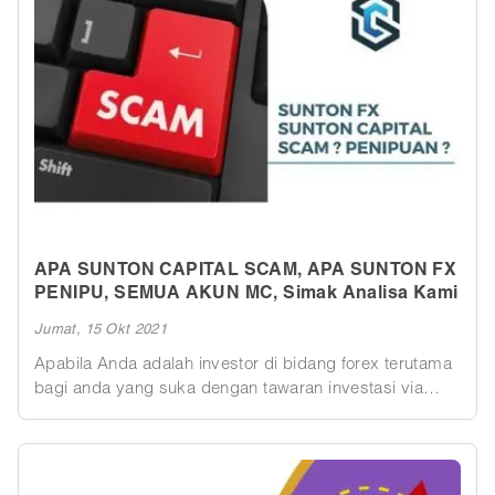
APA SUNTON CAPITAL SCAM, APA SUNTON FX
PENIPU, SEMUA AKUN MC, Simak Analisa Kami
Jumat, 15 Okt 2021
Apabila Anda adalah investor di bidang forex terutama
bagi anda yang suka dengan tawaran investasi via
robot forex, tentunya sudah mendengar mengenai
SUNTON. Namun berdasarkan update terbaru di
tengah bulan Oktober 2021 sudah banyak yang
mengatakan SUNTON sudah “scam” alias menjadi