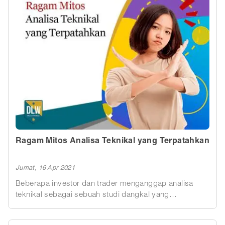
salah satu bentuk investai bodong berujung hilangnya
dana nasabah. Tapi apa benar seperti itu? Yuk mari kita
bedah bersama
Ragam Mitos Analisa Teknikal yang Terpatahkan
Jumat, 16 Apr 2021
Beberapa investor dan trader menganggap analisa
teknikal sebagai sebuah studi dangkal yang
membahas pola dan grafik, padahal hal ini hanya
mitos! Lalu, seperti apa kenyataan yang ada?