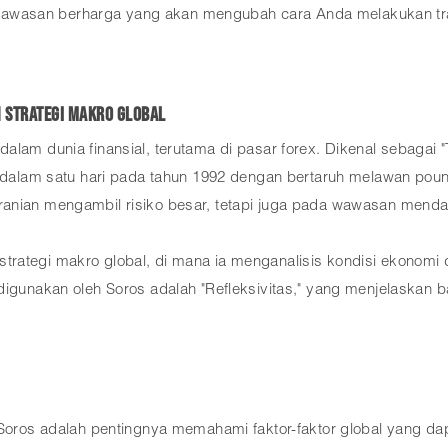
awasan berharga yang akan mengubah cara Anda melakukan tr
n Strategi Makro Global
alam dunia finansial, terutama di pasar forex. Dikenal sebagai
AS dalam satu hari pada tahun 1992 dengan bertaruh melawan poun
ranian mengambil risiko besar, tetapi juga pada wawasan menda
rategi makro global, di mana ia menganalisis kondisi ekonomi d
 digunakan oleh Soros adalah "Refleksivitas," yang menjelaska
 Soros adalah pentingnya memahami faktor-faktor global yang da